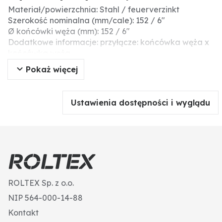
Materiał/powierzchnia: Stahl / feuerverzinkt
Szerokość nominalna (mm/cale): 152 / 6"
Ø końcówki węża (mm): 152 / 6"
Dodatkowe informacje: przyłącze: końcówka węża x
końcówka węża
materiał: stal
Pokaż więcej
Ustawienia dostępności i wyglądu
ROLTEX Sp. z o.o.
NIP 564-000-14-88
Kontakt