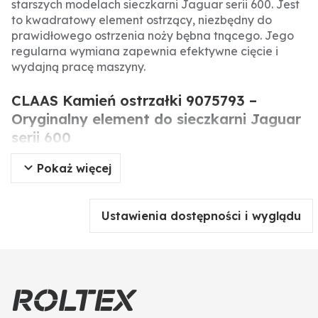
starszych modelach sieczkarni Jaguar serii 600. Jest
to kwadratowy element ostrzący, niezbędny do
prawidłowego ostrzenia noży bębna tnącego. Jego
regularna wymiana zapewnia efektywne cięcie i
wydajną pracę maszyny.
CLAAS Kamień ostrzałki 9075793 –
Oryginalny element do sieczkarni Jaguar
serii 600
Pokaż więcej
Oryginalny kamień ostrzałki CLAAS to precyzyjnie
wykonany element, stosowany w starszych modelach
sieczkarni CLAAS Jaguar serii 600. Odpowiada za
Ustawienia dostępności i wyglądu
ostrzenie noży bębna tnącego, co ma kluczowe
znaczenie dla jakości sieczki i wydajności maszyny.
Regularna wymiana kamienia ostrzałki zapewnia
optymalne cięcie i minimalizuje ryzyko uszkodzeń
noży.
Specyfikacja produktu