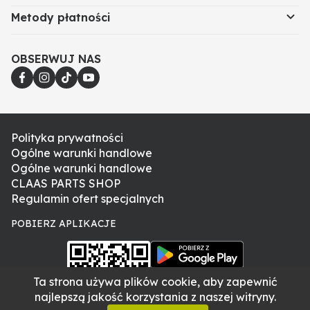
utrzymania zdrowia i komfortu pracy. Regularna
Metody płatności
wymiana zużytego obuwia zapobiega
dyskomfortowi i urazom związanym z poślizgiem lub
przemoczeniem.
OBSERWUJ NAS
Jeżeli nie posiadają Państwo numeru katalogowego
części, prosimy o kontakt i podanie numeru VIN
maszyny. Poszczególne części w tych samych
modelach mogą różnić się w zależności od numeru
seryjnego, dlatego weryfikacja po numerze VIN jest
Polityka prywatności
najpewniejszym sposobem doboru odpowiedniej
Ogólne warunki handlowe
części.
Ogólne warunki handlowe
CLAAS PARTS SHOP
Regulamin ofert specjalnych
POBIERZ APLIKACJE
Ta strona używa plików cookie, aby zapewnić
najlepszą jakość korzystania z naszej witryny.