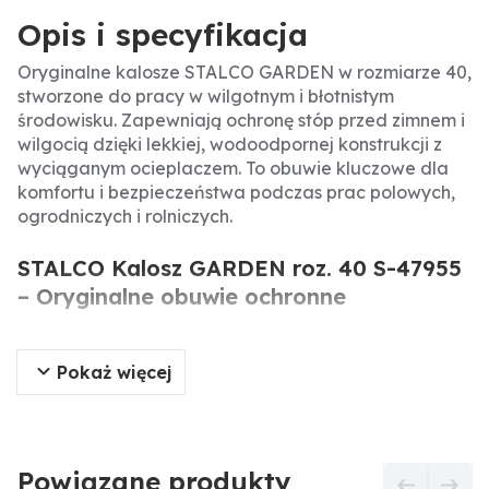
Opis i specyfikacja
Oryginalne kalosze STALCO GARDEN w rozmiarze 40,
stworzone do pracy w wilgotnym i błotnistym
środowisku. Zapewniają ochronę stóp przed zimnem i
wilgocią dzięki lekkiej, wodoodpornej konstrukcji z
wyciąganym ocieplaczem. To obuwie kluczowe dla
komfortu i bezpieczeństwa podczas prac polowych,
ogrodniczych i rolniczych.
STALCO Kalosz GARDEN roz. 40 S-47955
– Oryginalne obuwie ochronne
Oryginalne kalosze STALCO GARDEN to funkcjonalne
Pokaż więcej
i komfortowe obuwie ochronne, przeznaczone do
pracy w trudnych, wilgotnych warunkach. Wykonane
z lekkiego, elastycznego materiału EVA, zapewniają
doskonałą amortyzację i odporność na uszkodzenia.
Dzięki wyciąganemu ocieplaczowi i wysokiej
Powiązane produkty