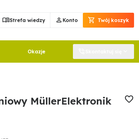
Strefa wiedzy
Konto
Twój koszyk
Okazje
Skontaktuj się
niowy MüllerElektronik