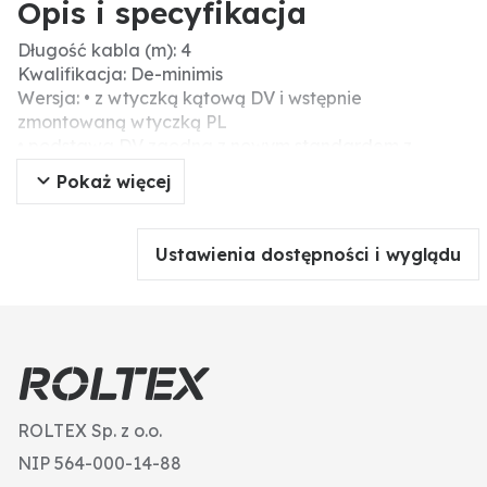
Opis i specyfikacja
Długość kabla (m): 4
Kwalifikacja: De-minimis
Wersja: • z wtyczką kątową DV i wstępnie
zmontowaną wtyczką PL
• podstawa DV zgodna z nowym standardem z
mocowaniem sworzniowym
Pokaż więcej
Ustawienia dostępności i wyglądu
ROLTEX Sp. z o.o.
NIP 564-000-14-88