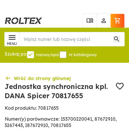
MENU
Szukaj po
nazwa/opis
nr katalogowy
Wróć do strony głównej
Jednostka synchroniczna kpl.
DANA Spicer 70817655
Kod produktu: 70817655
Numer(y) porównawcze: 153700220041, 87672910,
3267443, I87672910, 70817655