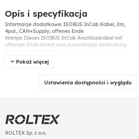
Opis i specyfikacja
Informacje dodatkowe: ISOBUS InCab Kabel, 2m,
4pol., CAN+Supply, offenes Ende
Wersja: Dieses ISOBUS InCab Anschlusskabel mit
offenem Ende bietet eine zuverlässige Verbindung
für landwirtschaftliche Maschinen. Ausgestattet mit
einen umspritzten InCab Stecker gewährleistet es
Pokaż więcej
eine robuste und sichere Verkabelung.
Ustawienia dostępności i wyglądu
ROLTEX Sp. z o.o.