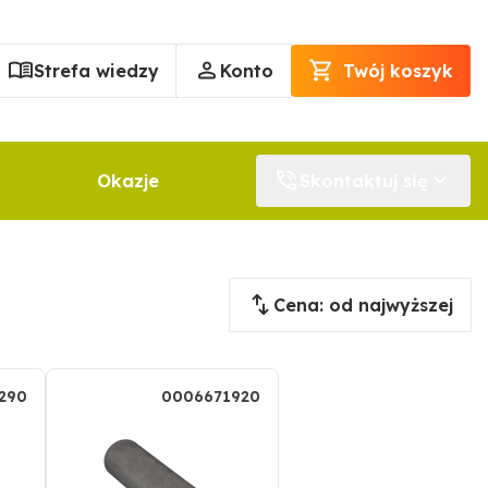
Strefa wiedzy
Konto
Twój koszyk
Okazje
Skontaktuj się
Cena: od najwyższej
290
0006671920