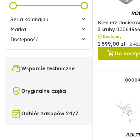
Seria kombajnu
Kołnierz docisko
Marka
3 śruby 00064966
6496660
Dostępny
Dostępność
1 599,00 zł
2 421
Do koszy
Wsparcie techniczne
00009
Oryginalne części
Odbiór zakupów 24/7