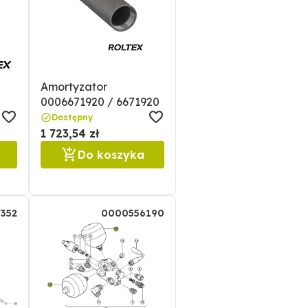
Amortyzator
0006671920 / 6671920
0
Dostępny
1 723,54 zł
Do koszyka
352
0000556190