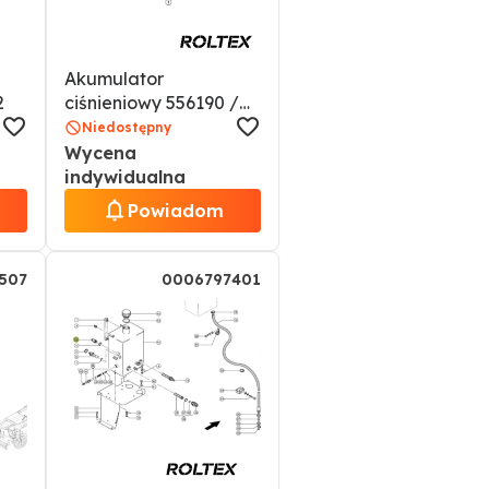
Akumulator
2
ciśnieniowy 556190 /
0000556190
Niedostępny
Wycena
indywidualna
Powiadom
507
0006797401