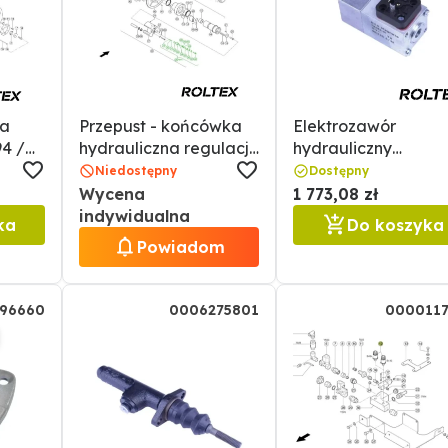
ra
Przepust - końcówka
Elektrozawór
4 /
hydrauliczna regulacji
hydrauliczny
obrotów bębna
0000713290 / 71329
Niedostępny
Dostępny
młócącego
Wycena
1 773,08 zł
0001099752 / 1099752
indywidualna
ka
Do koszyka
Powiadom
96660
0006275801
0000117