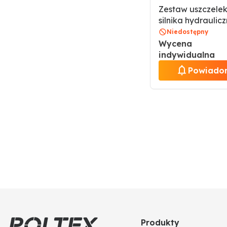
Zestaw uszczele
silnika hydraulic
napędu jezdneg
Niedostępny
0000907370 / 90
Wycena
indywidualna
Powiado
Produkty