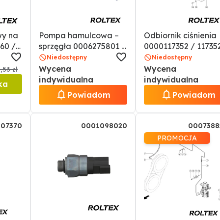
wy na
Pompa hamulcowa –
Odbiornik ciśnienia
60 /
sprzęgła 0006275801 /
0000117352 / 11735
6275801
Niedostępny
Niedostępny
Wycena
Wycena
,53 zł
indywidualna
indywidualna
ka
Powiadom
Powiadom
07370
0001098020
0007388
PROMOCJA