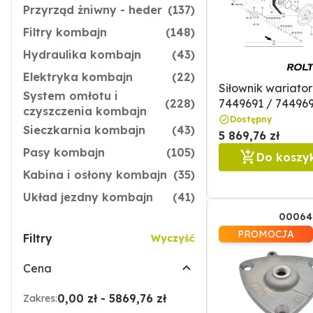
Przyrząd żniwny - heder
(137)
Filtry kombajn
(148)
Hydraulika kombajn
(43)
Elektryka kombajn
(22)
Siłownik wariato
System omłotu i
(228)
7449691 / 744969
czyszczenia kombajn
0007449694
Dostępny
Sieczkarnia kombajn
(43)
5 869,76 zł
Pasy kombajn
(105)
Do koszy
Kabina i osłony kombajn
(35)
Układ jezdny kombajn
(41)
00064
PROMOCJA
Filtry
Wyczyść
Cena
0,00 zł - 5869,76 zł
Zakres: