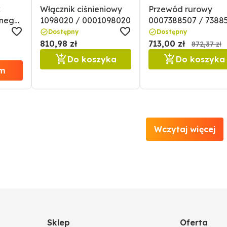
k
Włącznik ciśnieniowy
Przewód rurowy
znego
1098020 / 0001098020
0007388507 / 7388
o
Dostępny
Dostępny
7370
810,98 zł
713,00 zł
872,37 zł
Do koszyka
Do koszyka
m
Wczytaj więcej
Sklep
Oferta