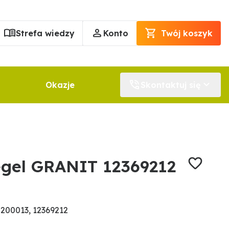
Strefa wiedzy
Konto
Twój koszyk
Okazje
Skontaktuj się
gel GRANIT 12369212
200013, 12369212