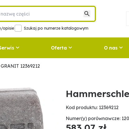
/opisie
Szukaj po numerze katalogowym
Serwis
Oferta
O nas
 GRANIT 12369212
Hammerschle
Kod produktu: 12369212
Numer(y) porównawcze: 120
583,07 zł