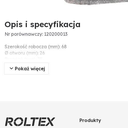
Opis i specyfikacja
Nr porównawczy: 120200013
Szerokość robocza (mm): 68
Ø otworu (mm): 26
Promień (mm): 75
Pokaż więcej
Produkty