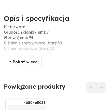
Opis i specyfikacja
Meterware
Grubość ścianki (mm): 7
Ø zew. (mm): 94
Ciśnienie rozrywające (bar): 30
Ciśnienie robocze (bar): 10
Promień gięcia (mm): 400
Ø wew. (mm): 80
Pokaż więcej
Typ węża: gumowy wąż ssący i ciśnieniowy
Próżnia (bar): 0,8
Bezpieczny dla żywności: nie
Zakres temperatury (°C): -30°C do +80°C
Powiązane produkty
Długość rolki (m): 40
4050465058