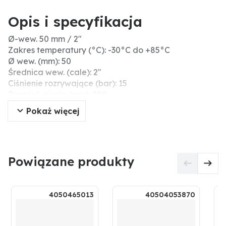
Opis i specyfikacja
Ø-wew. 50 mm / 2"
Zakres temperatury (°C): -30°C do +85°C
Ø wew. (mm): 50
Średnica wew. (cale): 2"
Ciśnienie rozrywające (bar): 15
Promień gięcia (mm): 200
Grubość ścianki (mm): 6
Pokaż więcej
Ø zew. (mm): 62
Ciśnienie robocze (bar): 5
Typ węża: gumowy wąż ssący i ciśnieniowy
Bezpieczny dla żywności: nie
Powiązane produkty
Długość rolki (m): 40
Próżnia (bar): 0,9
4050465013
40504053870