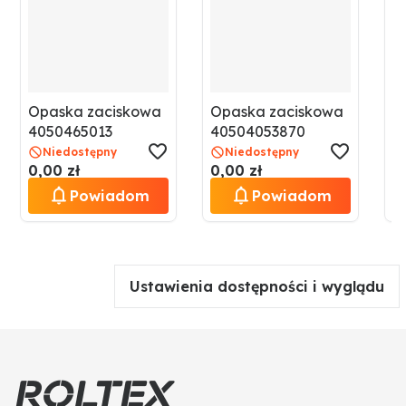
Opaska zaciskowa
Opaska zaciskowa
O
4050465013
40504053870
4
Niedostępny
Niedostępny
0,00 zł
0,00 zł
0
Powiadom
Powiadom
Ustawienia dostępności i wyglądu