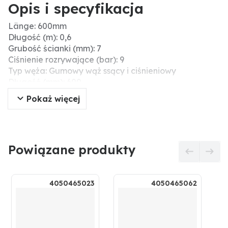
Opis i specyfikacja
Länge: 600mm
Długość (m): 0,6
Grubość ścianki (mm): 7
Ciśnienie rozrywające (bar): 9
Typ węża: Gumowy wąż ssący i ciśnieniowy
Długość (mm): 600
Ø zew. (mm): 124
Pokaż więcej
Ciśnienie robocze (bar): 2
Ø wew. (mm): 110
Bezpieczny dla żywności: Nein
Powiązane produkty
4050465023
4050465062