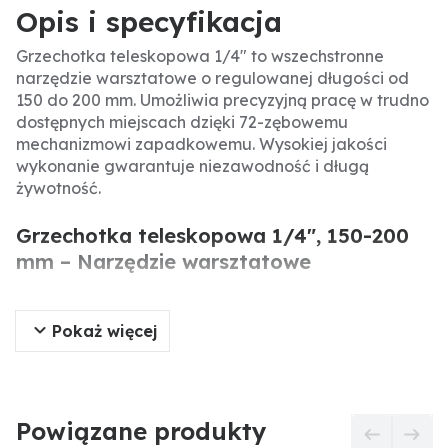
Opis i specyfikacja
Grzechotka teleskopowa 1/4" to wszechstronne
narzędzie warsztatowe o regulowanej długości od
150 do 200 mm. Umożliwia precyzyjną pracę w trudno
dostępnych miejscach dzięki 72-zębowemu
mechanizmowi zapadkowemu. Wysokiej jakości
wykonanie gwarantuje niezawodność i długą
żywotność.
Grzechotka teleskopowa 1/4", 150-200
mm – Narzędzie warsztatowe
Grzechotka teleskopowa 1/4" o regulowanej
Pokaż więcej
długości 150-200 mm to profesjonalne narzędzie
warsztatowe, idealne do precyzyjnych prac w
ciasnych przestrzeniach. Dzięki 72-zębowemu
mechanizmowi zapadkowemu zapewnia płynne i
efektywne dokręcanie i odkręcanie. Wykonana z
Powiązane produkty
wysokiej jakości stali chromowo-wanadowej,