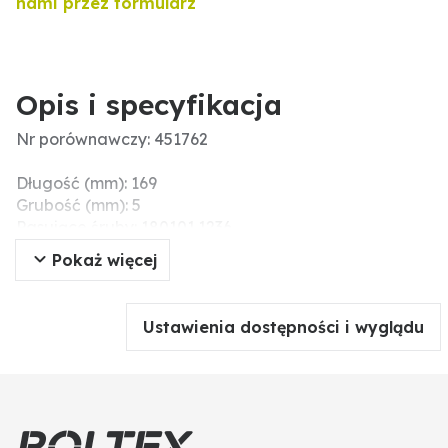
nami przez formularz
Opis i specyfikacja
Nr porównawczy: 451762
Długość (mm): 169
Grubość (mm): 5
Pasujące śruby: 180101.1236
Liczba otworów: 1
Pokaż więcej
Ustawienia dostępności i wyglądu