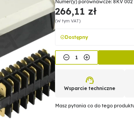
Numer(y) porównawcze: 8KV 002 
266,11 zł
(W tym VAT)
Dostępny
Wsparcie techniczne
Masz pytania co do tego produk