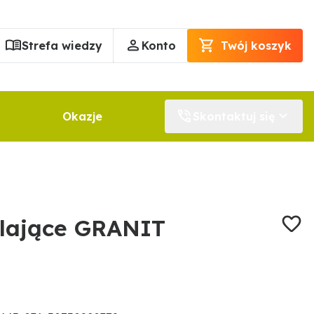
Strefa wiedzy
Konto
Twój koszyk
Okazje
Skontaktuj się
elające GRANIT