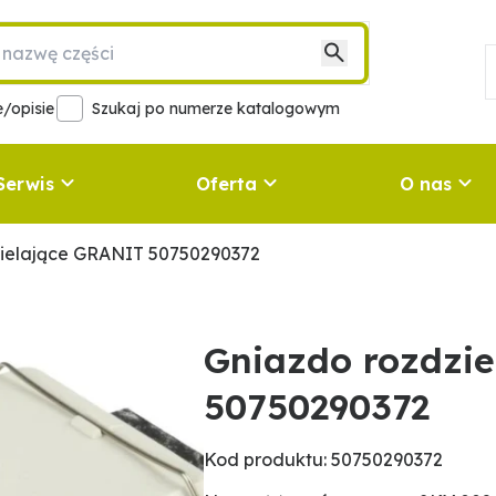
/opisie
Szukaj po numerze katalogowym
Serwis
Oferta
O nas
zielające GRANIT 50750290372
Gniazdo rozdzi
50750290372
Kod produktu: 50750290372