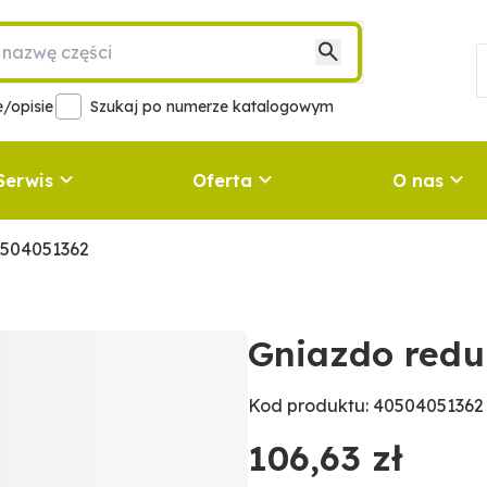
/opisie
Szukaj po numerze katalogowym
Serwis
Oferta
O nas
0504051362
Gniazdo redu
Kod produktu: 40504051362
106,63 zł