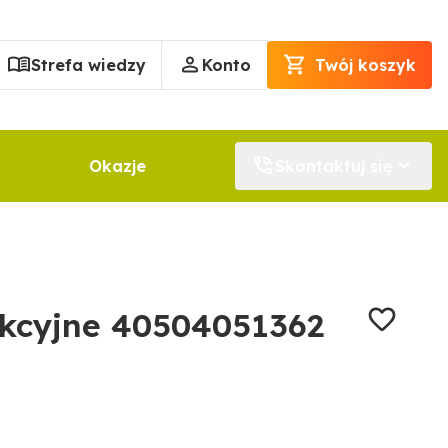
Strefa wiedzy
Konto
Twój koszyk
Okazje
Skontaktuj się
kcyjne 40504051362