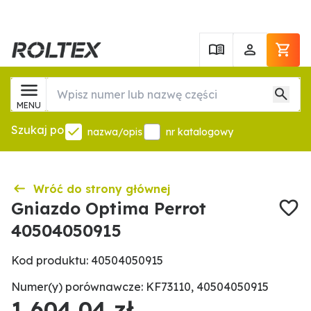
MENU
Szukaj po
nazwa/opis
nr katalogowy
Wróć do strony głównej
Gniazdo Optima Perrot
40504050915
Kod produktu: 40504050915
Numer(y) porównawcze: KF73110, 40504050915
1 604,04 zł