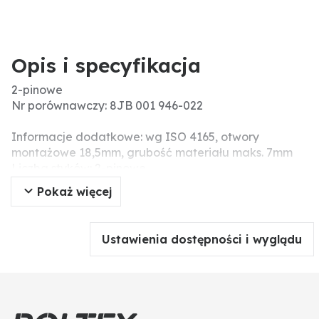
Opis i specyfikacja
2-pinowe
Nr porównawczy: 8JB 001 946-022
Informacje dodatkowe: wg ISO 4165, otwory
montażowe 18,5mm, grubość materiału maks. 7mm
Liczba styków: 2-pinowe
Wersja: wersja metalowa, z pokrywą i połączeniem
Pokaż więcej
śrubowym, obciążalność maks.8 A przy 24 V
Ustawienia dostępności i wyglądu