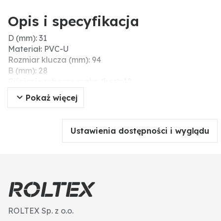
Opis i specyfikacja
D (mm): 31
Materiał: PVC-U
Rozmiar klucza (mm): 94
B (mm): 28
Ciśnienie robocze maks. (bar): 10
d2 (cale): 2 1/2"
Pokaż więcej
Z (mm): 16
Gwint wew. (cale): 2" → 2 1/2"
Ø d1 (cale): 2"
Ustawienia dostępności i wyglądu
ROLTEX Sp. z o.o.