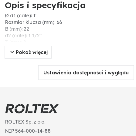
Opis i specyfikacja
Ø d1 (cale): 1"
Rozmiar klucza (mm): 66
B (mm): 22
d2 (cale): 1 1/2"
Z (mm): 8
D (mm): 25
Pokaż więcej
Ciśnienie robocze maks. (bar): 10
Gwint wew. (cale): 1" → 1 1/2"
Materiał: PVC-U
Ustawienia dostępności i wyglądu
ROLTEX Sp. z o.o.
NIP 564-000-14-88