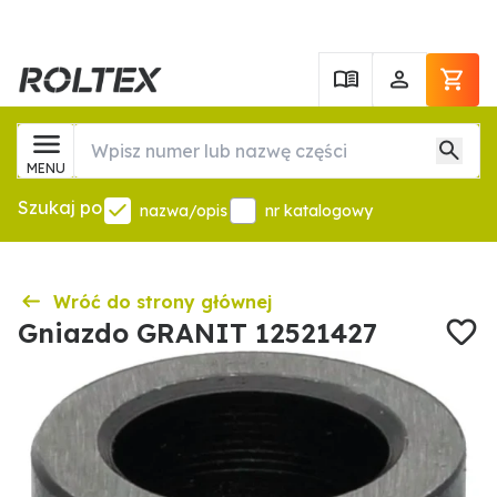
MENU
Szukaj po
nazwa/opis
nr katalogowy
Wróć do strony głównej
Gniazdo GRANIT 12521427