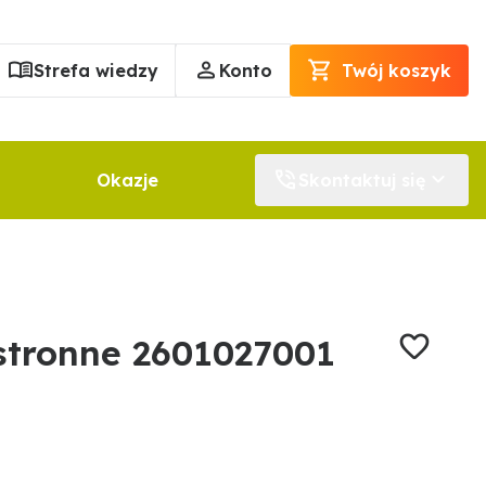
Strefa wiedzy
Konto
Twój koszyk
Okazje
Skontaktuj się
tronne 2601027001