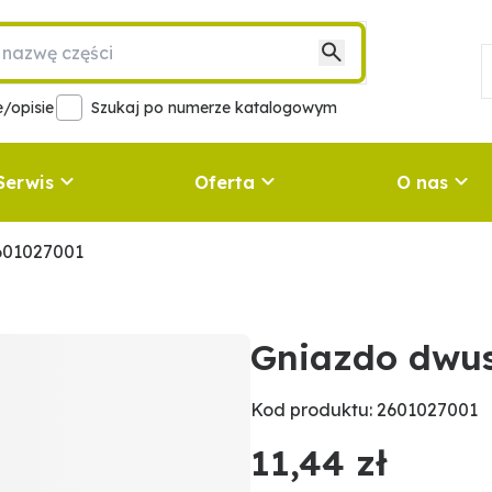
/opisie
Szukaj po numerze katalogowym
Serwis
Oferta
O nas
601027001
Gniazdo dwus
Kod produktu: 2601027001
11,44 zł