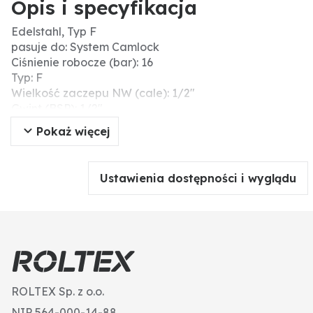
Opis i specyfikacja
Edelstahl, Typ F
pasuje do: System Camlock
Ciśnienie robocze (bar): 16
Typ: F
Wielkość zaczepu NW (cale): 1/2"
Gwint (BSP): 1/2"
Materiał: Stal nierdzewna
Pokaż więcej
Ustawienia dostępności i wyglądu
ROLTEX Sp. z o.o.
NIP 564-000-14-88