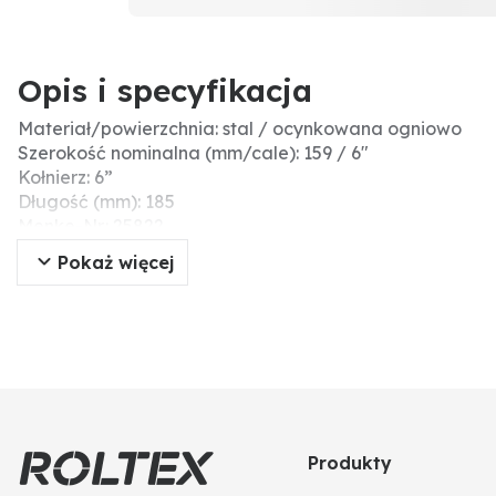
Opis i specyfikacja
Materiał/powierzchnia: stal / ocynkowana ogniowo
Szerokość nominalna (mm/cale): 159 / 6"
Kołnierz: 6”
Długość (mm): 185
Menke-Nr.: 25822
Rozstaw otworów (mm): 150 x 150
Pokaż więcej
pasuje do: system Perrot
Produkty