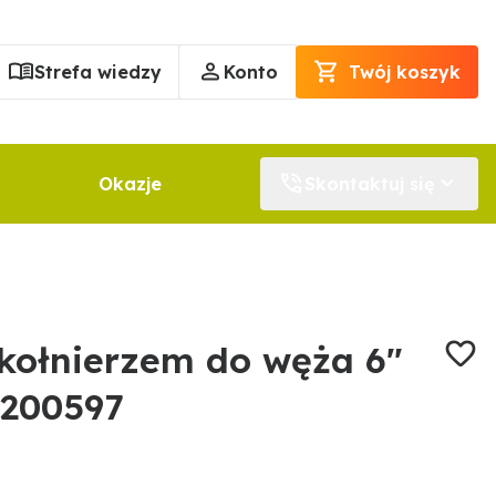
Strefa wiedzy
Konto
Twój koszyk
Okazje
Skontaktuj się
 kołnierzem do węża 6"
200597