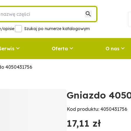
/opisie
Szukaj po numerze katalogowym
Serwis
Oferta
O nas
do 4050431756
Gniazdo 405
Kod produktu: 4050431756
17,11 zł