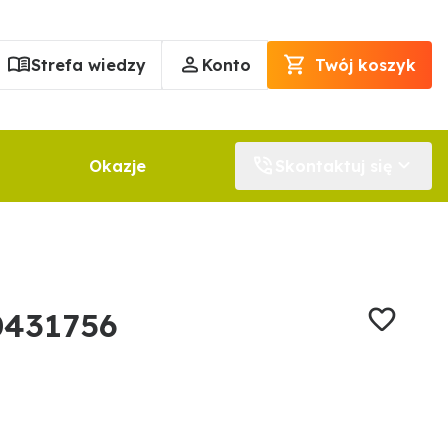
Strefa wiedzy
Konto
Twój koszyk
Okazje
Skontaktuj się
0431756