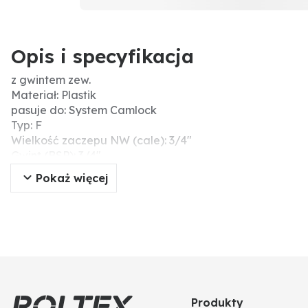
Opis i specyfikacja
z gwintem zew.
Materiał: Plastik
pasuje do: System Camlock
Typ: F
Wielkość zaczepu NW (cale): 3/4"
Gwint (BSP): 3/4"
Pokaż więcej
Produkty