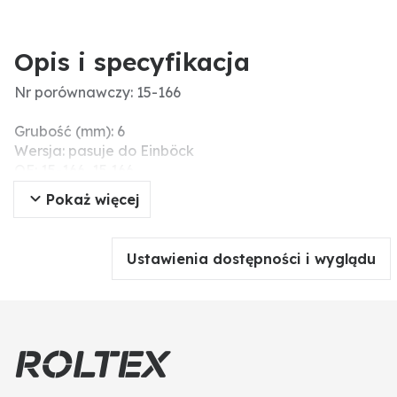
Opis i specyfikacja
Nr porównawczy: 15-166
Grubość (mm): 6
Wersja: pasuje do Einböck
OE: 15-166, 15 166
Pasujące śruby: 18030,009
Pokaż więcej
Wskazówki montażowe: Nie należy dokręcać śrub i
nakrętek za pomocą narzędzi pneumatycznych,
ponieważ może to prowadzić do uszkodzenia części
Ustawienia dostępności i wyglądu
roboczej (pęknięcia naprężeniowe).
Wymiary (mm): 190 x 6
Liczba otworów: 1
Szerokość robocza (mm): 190