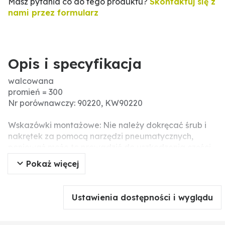
Masz pytania co do tego produktu?
Skontaktuj się z
nami przez formularz
Opis i specyfikacja
walcowana
promień = 300
Nr porównawczy: 90220, KW90220
Wskazówki montażowe: Nie należy dokręcać śrub i
nakrętek za pomocą narzędzi pneumatycznych,
ponieważ może to prowadzić do uszkodzenia części
robocze (pęknięcia naprężeniowe).
Pokaż więcej
Promień (mm): 300
Rozstaw otworów (mm): 45
Liczba otworów: 2
Ustawienia dostępności i wyglądu
Pasujące śruby: M12 DIN 608
Grubość (mm): 8
Wymiary (mm): 420 x 8