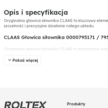
Opis i specyfikacja
Oryginalna głowica siłownika CLAAS to kluczowy elemen
szczelność i precyzyjne działanie całego układu.
CLAAS Głowica siłownika 0000795171 / 795
Oryginalna głowica siłownika CLAAS to precyzyjnie wy
siłownika z elementem roboczym, zapewniając szczelnoś
na oryginalną część gwarantuje niezawodną pracę mas
Pokaż więcej
Specyfikacja produktu
Producent:
CLAAS
Typ części:
Głowica siłownika
Numer części:
0000795171, 795171
Numery porównawcze:
0000795171, 795171
Zastosowanie:
Maszyny rolnicze CLAAS
Produkty