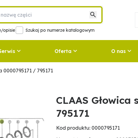
/opisie
Szukaj po numerze katalogowym
Serwis
Oferta
O nas
ka 0000795171 / 795171
CLAAS Głowica s
795171
Kod produktu: 0000795171