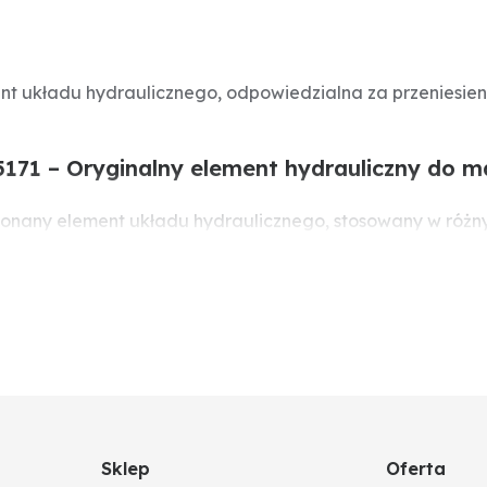
t układu hydraulicznego, odpowiedzialna za przeniesienie
171 – Oryginalny element hydrauliczny do ma
konany element układu hydraulicznego, stosowany w różn
ć i efektywne przenoszenie siły. Jej zużycie może prow
zyny.
Sklep
Oferta