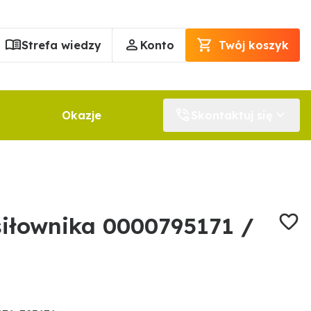
Strefa wiedzy
Konto
Twój koszyk
Okazje
Skontaktuj się
iłownika 0000795171 /