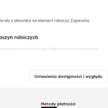
 siły z siłownika na element roboczy. Zapewnia
szyn rolniczych
ych maszynach rolniczych. Odpowiada za połączenie
adzić do wycieków i spadku wydajności, dlatego wymiana
Ustawienia dostępności i wyglądu
Metody płatności