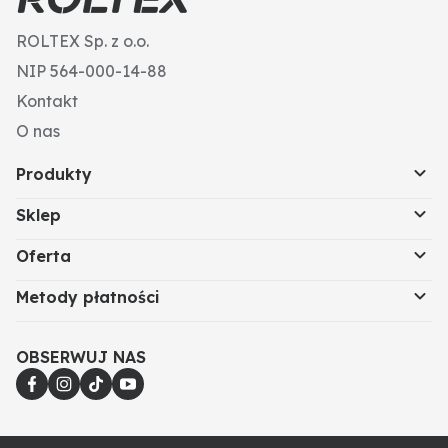
• Kabellänge: 2,85 m
ROLTEX Sp. z o.o.
• Arbeitstemperatur: -30 °C bis +95 °C
• Länge Strahler ca. 450 mm (2 Stück)
NIP 564-000-14-88
• Verstärkermodul ca. ⌀ 50 mm x 15 mm
Kontakt
O nas
Produkty
Sklep
Oferta
Metody płatności
OBSERWUJ NAS