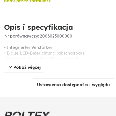
nami przez formularz
Opis i specyfikacja
Nr porównawczy: 2006023000000
• Integrierter Verstärker
• Blaue LED-Beleuchtung (abschaltbar)
• Kompatibel mit allen Blaupunktradios
• DAB/ FM Antenne auch einzeln nutzbar
Pokaż więcej
• Zerstörungsfreie Montage
• Für nicht bedampfte / nicht beheizte Scheiben
geeignet
Ustawienia dostępności i wyglądu
• Separate Spannungsversorgung 9–16 Volt
• Stromverbrauch < 80 mA
• AM 0.15–6.2 MHz
• FM 76–108 MHz, +6 dB, Rauschmaß < 6 dB
• DAB 174–240 MHz, +18 dB, Rauschmaß < 4 dB
• Stecker: SMB (DAB) + DIN (FM/AM)