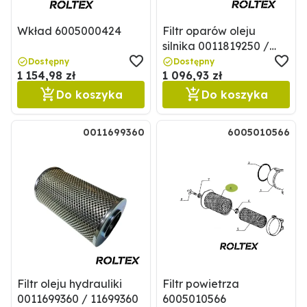
Wkład 6005000424
Filtr oparów oleju
silnika 0011819250 /
11819250
Dostępny
Dostępny
1 154,98 zł
1 096,93 zł
Do koszyka
Do koszyka
0011699360
6005010566
Filtr oleju hydrauliki
Filtr powietrza
0011699360 / 11699360
6005010566