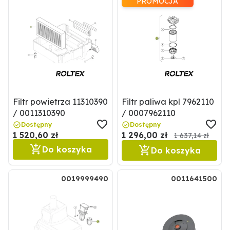
PROMOCJA
Filtr powietrza 11310390
Filtr paliwa kpl 7962110
/ 0011310390
/ 0007962110
Dostępny
Dostępny
1 520,60 zł
1 296,00 zł
1 637,14 zł
Do koszyka
Do koszyka
0019999490
0011641500