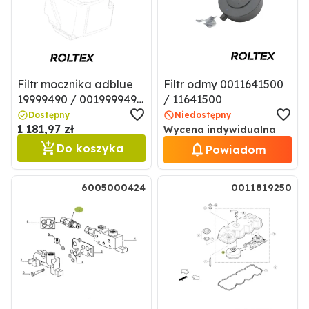
Filtr mocznika adblue
Filtr odmy 0011641500
19999490 / 0019999490
/ 11641500
/ 19896710
Dostępny
Niedostępny
1 181,97 zł
Wycena indywidualna
Do koszyka
Powiadom
6005000424
0011819250