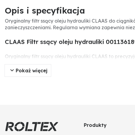
Opis i specyfikacja
Oryginalny filtr ssący oleju hydrauliki CLAAS do ciągn
zanieczyszczeniami. Regularna wymiana zapewnia niez
CLAAS Filtr ssący oleju hydrauliki 0011361
Oryginalny filtr ssący oleju hydrauliki CLAAS to precy
zatrzymywanie zanieczyszczeń stałych i cząstek, co c
układu i stabilną pracę maszyny.
Pokaż więcej
Specyfikacja produktu
Producent:
CLAAS
Typ części:
Filtr ssący oleju hydrauliki
Numer części:
0011361890 / 11361890
Numery porównawcze:
0011361890, 11361890
Zastosowanie:
Ciągniki CLAAS AXION 810-850 z prze
Produkty
Rodzaj:
Oryginalna część