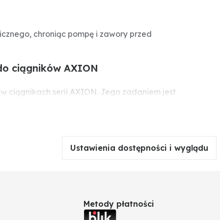
licznego, chroniąc pompę i zawory przed
i do ciągników AXION
 w ciągnikach serii AXION. Jego zadaniem jest
. Regularna wymiana filtra zapewnia długą żywotność
Ustawienia dostępności i wyglądu
Metody płatności