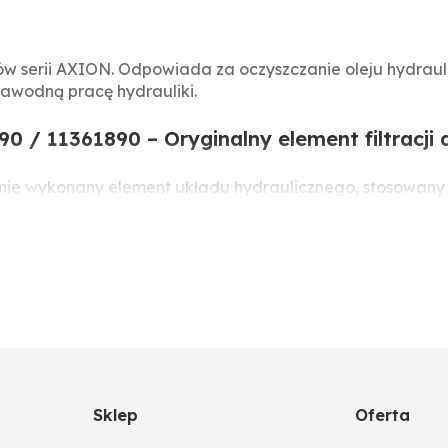
ików serii AXION. Odpowiada za oczyszczanie oleju hydrau
awodną pracę hydrauliki.
890 / 11361890 – Oryginalny element filtracj
zyjnie wykonany element układu hydraulicznego, stosowany
hroni wrażliwe komponenty hydrauliki przed uszkodzeniem
kładnią CMATIC
Sklep
Oferta