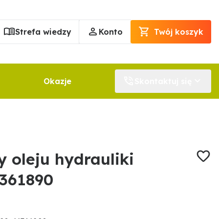
Strefa wiedzy
Konto
Twój koszyk
Okazje
Skontaktuj się
y oleju hydrauliki
1361890