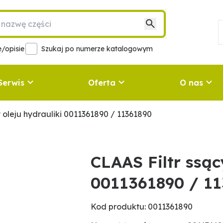
/opisie
Szukaj po numerze katalogowym
Serwis
Oferta
O nas
cy oleju hydrauliki 0011361890 / 11361890
CLAAS Filtr ssąc
0011361890 / 1
Kod produktu: 0011361890