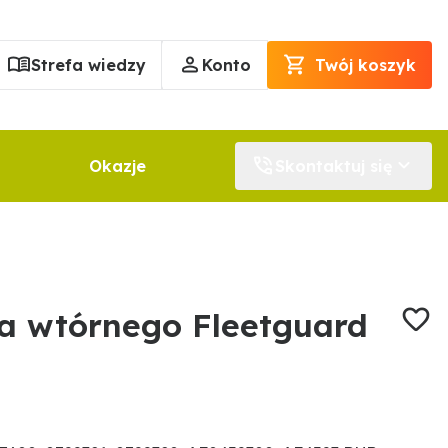
Strefa wiedzy
Konto
Twój koszyk
Okazje
Skontaktuj się
za wtórnego Fleetguard