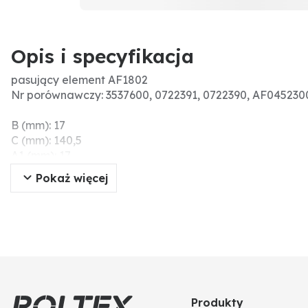
Opis i specyfikacja
pasujący element AF1802
Nr porównawczy: 3537600, 0722391, 0722390, AF045230
B (mm): 17
C (mm): 140,5
A1 (mm): 17
A (mm): 162
Pokaż więcej
Nr Hifi: SA14473
H (mm): 470
Produkty