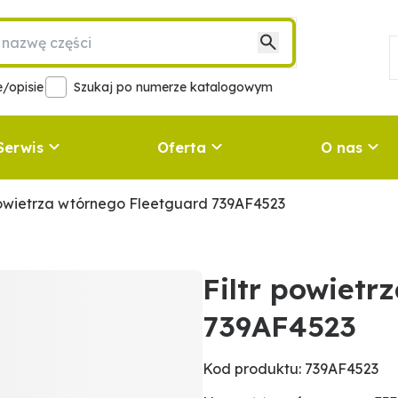
/opisie
Szukaj po numerze katalogowym
Serwis
Oferta
O nas
powietrza wtórnego Fleetguard 739AF4523
Filtr powietr
739AF4523
Kod produktu: 739AF4523