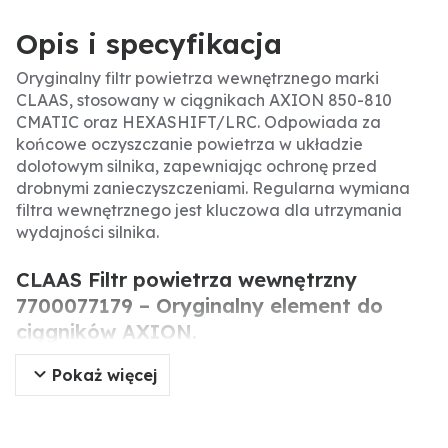
Opis i specyfikacja
Oryginalny filtr powietrza wewnętrznego marki
CLAAS, stosowany w ciągnikach AXION 850-810
CMATIC oraz HEXASHIFT/LRC. Odpowiada za
końcowe oczyszczanie powietrza w układzie
dolotowym silnika, zapewniając ochronę przed
drobnymi zanieczyszczeniami. Regularna wymiana
filtra wewnętrznego jest kluczowa dla utrzymania
wydajności silnika.
CLAAS Filtr powietrza wewnętrzny
7700077179 – Oryginalny element do
ciągników AXION.
Pokaż więcej
Oryginalny filtr powietrza wewnętrznego produkcji
CLAAS, stosowany w ciągnikach serii AXION.
Odpowiada za końcowe oczyszczanie powietrza w
układzie dolotowym, chroniąc silnik przed drobnymi