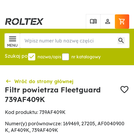
MENU
Szukaj po
nazwa/opis
nr katalogowy
Wróć do strony głównej
Filtr powietrza Fleetguard
739AF409K
Kod produktu: 739AF409K
Numer(y) porównawcze: 169469, 27205, AF0040900
K, AF409K, 739AF409K