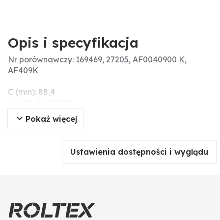
Opis i specyfikacja
Nr porównawczy: 169469, 27205, AF0040900 K,
AF409K
C (mm): 88,4
Nr Hifi: SA10359K
H (mm): 315,6
Pokaż więcej
Nr Fleetguard: AF409K
A1 (mm): 17
B (mm): 17
Ustawienia dostępności i wyglądu