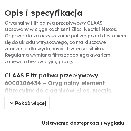
Opis i specyfikacja
Oryginalny filtr paliwa przepływowy CLAAS
stosowany w ciągnikach serii Elios, Nectis i Nexos.
Odpowiada za oczyszczanie paliwa przed dostaniem
się do układu wtryskowego, co ma kluczowe
znaczenie dla wydajności i trwałości silnika.
Regularna wymiana filtra zapobiega awariom i
zapewnia bezawaryjną pracę.
CLAAS Filtr paliwa przepływowy
6000106434 – Oryginalny element
filtracyjny do ciągników Elios, Nectis,
Nexos.
Pokaż więcej
Oryginalny filtr paliwa przepływowy CLAAS to
kluczowy element układu paliwowego w ciągnikach
Ustawienia dostępności i wyglądu
serii Elios, Nectis i Nexos. Jego zadaniem jest