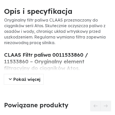
Opis i specyfikacja
Oryginalny filtr paliwa CLAAS przeznaczony do
ciągników serii Atos. Skutecznie oczyszcza paliwo z
osadów i wody, chroniąc układ wtryskowy przed
uszkodzeniem. Regularna wymiana filtra zapewnia
niezawodną pracę silnika.
CLAAS Filtr paliwa 0011533860 /
11533860 – Oryginalny element
filtracyjny do ciągników Atos.
Pokaż więcej
Oryginalny filtr paliwa CLAAS to precyzyjnie
wykonany element układu paliwowego, dedykowany
do ciągników serii Atos. Jego zadaniem jest
skuteczne usuwanie zanieczyszczeń i wody z paliwa,
co zapewnia optymalną pracę silnika i chroni
Powiązane produkty
podzespoły wtryskowe. Utrzymanie filtra w dobrym
stanie jest kluczowe dla bezawaryjnej eksploatacji