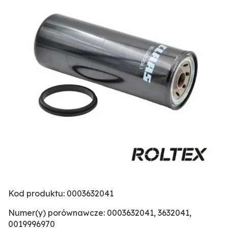
Kod produktu: 0003632041
Numer(y) porównawcze: 0003632041, 3632041,
0019996970