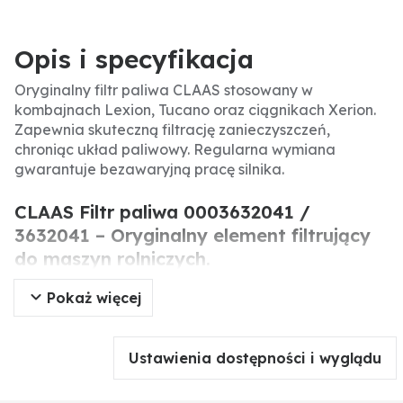
Opis i specyfikacja
Oryginalny filtr paliwa CLAAS stosowany w
kombajnach Lexion, Tucano oraz ciągnikach Xerion.
Zapewnia skuteczną filtrację zanieczyszczeń,
chroniąc układ paliwowy. Regularna wymiana
gwarantuje bezawaryjną pracę silnika.
CLAAS Filtr paliwa 0003632041 /
3632041 – Oryginalny element filtrujący
do maszyn rolniczych.
Pokaż więcej
Oryginalny filtr paliwa CLAAS to precyzyjnie
wykonany element układu paliwowego, stosowany w
kombajnach i ciągnikach. Odpowiada za
Ustawienia dostępności i wyglądu
oczyszczanie paliwa z zanieczyszczeń, co zapewnia
ochronę wtryskiwaczy i pompy paliwowej. Sprawny
filtr to klucz do niezawodnej pracy silnika i