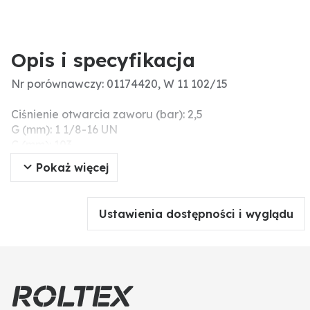
Opis i specyfikacja
Nr porównawczy: 01174420, W 11 102/15
Ciśnienie otwarcia zaworu (bar): 2,5
G (mm): 1 1/8-16 UN
C (mm): 103
Gwint (G): 1 1/8-16 UN
Pokaż więcej
B (mm): 93
Nr MANN: W11102/15
Blokada wsteczna: 1
Ustawienia dostępności i wyglądu
H (mm): 274
A (mm): 108
Gwint: 1 1/8-16 UN