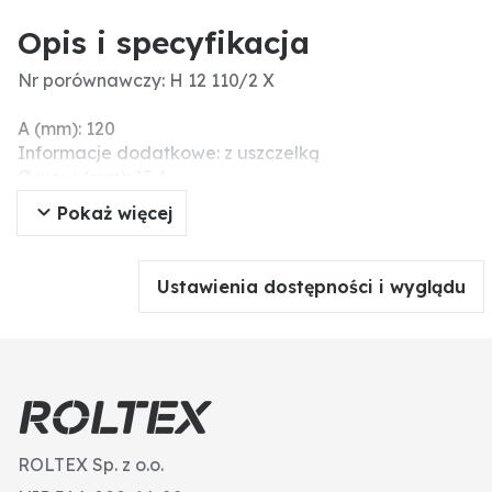
Opis i specyfikacja
Nr porównawczy: H 12 110/2 X
A (mm): 120
Informacje dodatkowe: z uszczelką
Ø wew. (mm): 13,4
H (mm): 248
Pokaż więcej
C (mm): 56
B (mm): 13,4
Nr MANN: H12110/2X
Ustawienia dostępności i wyglądu
ROLTEX Sp. z o.o.