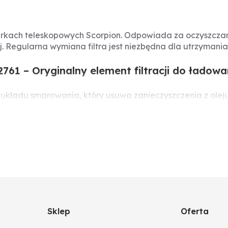
warkach teleskopowych Scorpion. Odpowiada za oczyszczan
 Regularna wymiana filtra jest niezbędna dla utrzymania 
2761 – Oryginalny element filtracji do ładowa
ent układu smarowania, który usuwa zanieczyszczenia z ol
ilnika przed zużyciem. Regularna wymiana filtra gwaran
5477, 0019923250
ion
Sklep
Oferta