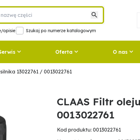
/opisie
Szukaj po numerze katalogowym
Serwis
Oferta
O nas
u silnika 13022761 / 0013022761
CLAAS Filtr olej
0013022761
Kod produktu: 0013022761