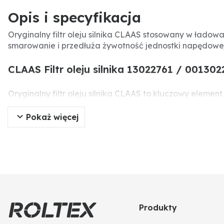
Opis i specyfikacja
Oryginalny filtr oleju silnika CLAAS stosowany w łado
smarowanie i przedłuża żywotność jednostki napędowej.
CLAAS Filtr oleju silnika 13022761 / 001302
Oryginalny filtr oleju silnika CLAAS to kluczowy elem
teleskopowych Scorpion, zapewnia optymalną ochronę s
pracę maszyny.
Pokaż więcej
Specyfikacja produktu
Producent:
CLAAS
Numer części:
13022761 / 0013022761
Numery porównawcze:
0013022761, 13022761, 600502
Zastosowanie:
Ładowarka teleskopowa CLAAS Scorp
Rodzaj:
Oryginalna część
Produkty