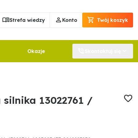
Strefa wiedzy
Konto
Twój koszyk
Okazje
Skontaktuj się
u silnika 13022761 /