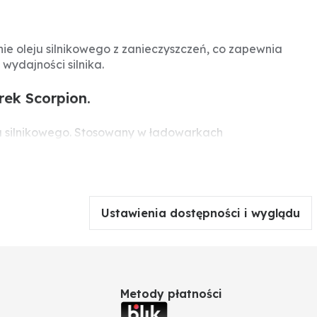
ie oleju silnikowego z zanieczyszczeń, co zapewnia
wydajności silnika.
rek Scorpion.
eju silnikowego. Stosowany w ładowarkach
tuje długą żywotność jednostki napędowej i niezawodną
Ustawienia dostępności i wyglądu
Metody płatności