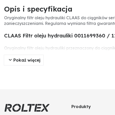
Opis i specyfikacja
Oryginalny filtr oleju hydrauliki CLAAS do ciągników se
zanieczyszczeniami. Regularna wymiana filtra gwarant
CLAAS Filtr oleju hydrauliki 0011699360 / 
Oryginalny filtr oleju hydrauliki przeznaczony do ciąg
hydraulicznym LS. Odpowiednia filtracja oleju hydrauli
Pokaż więcej
Specyfikacja produktu
Producent:
CLAAS
Typ części:
Filtr oleju hydrauliki
Numer części:
0011699360, 11699360
Numery porównawcze:
0011699360, 11699360
Zastosowanie:
Układ hydrauliczny LS
Rodzaj:
Oryginalna część
Produkty