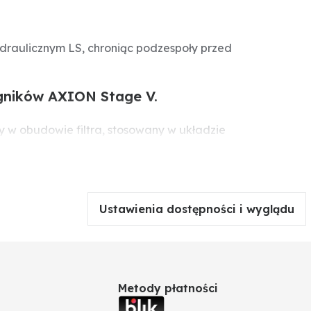
hydraulicznym LS, chroniąc podzespoły przed
iągników AXION Stage V.
ny w obudowie filtra, stosowany w układzie
odzespołów hydraulicznych.
Ustawienia dostępności i wyglądu
Metody płatności