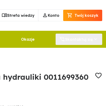
Strefa wiedzy
Konto
Twój koszyk
Okazje
Skontaktuj się
u hydrauliki 0011699360