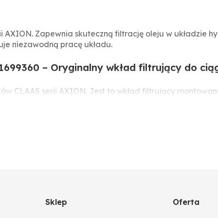
rii AXION. Zapewnia skuteczną filtrację oleju w układzie 
uje niezawodną pracę układu.
11699360 – Oryginalny wkład filtrujący do c
ników CLAAS serii AXION. Jest to wkład filtrujący montowa
cznego jest kluczowa dla prawidłowej pracy i trwałości p
Sklep
Oferta