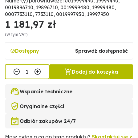
Numer(y) porównawcze: 0019999490, 19999490,
0019896710, 19896710, 0019999480, 19999480,
0007733110, 7733110, 0019997950, 19997950
1 181,97 zł
(W tym VAT)
Dostępny
Sprawdź dostępność
Dodaj do koszyka
Wsparcie techniczne
Oryginalne części
Odbiór zakupów 24/7
Masz pytania co do tego produktu?
Skontaktuj się z