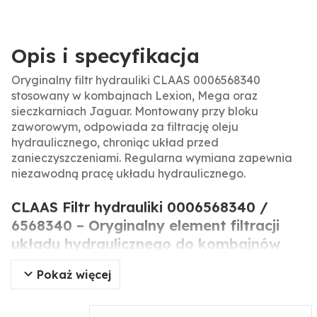
Opis i specyfikacja
Oryginalny filtr hydrauliki CLAAS 0006568340
stosowany w kombajnach Lexion, Mega oraz
sieczkarniach Jaguar. Montowany przy bloku
zaworowym, odpowiada za filtrację oleju
hydraulicznego, chroniąc układ przed
zanieczyszczeniami. Regularna wymiana zapewnia
niezawodną pracę układu hydraulicznego.
CLAAS Filtr hydrauliki 0006568340 /
6568340 – Oryginalny element filtracji
układu hydraulicznego do kombajnów
Lexion, Mega i sieczkarni Jaguar.
Pokaż więcej
Filtr hydrauliki CLAAS 0006568340 to wysokiej jakości
część zamienna montowana przy bloku zaworowym