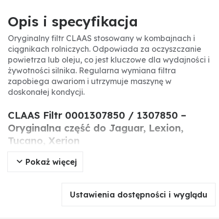
Opis i specyfikacja
Oryginalny filtr CLAAS stosowany w kombajnach i
ciągnikach rolniczych. Odpowiada za oczyszczanie
powietrza lub oleju, co jest kluczowe dla wydajności i
żywotności silnika. Regularna wymiana filtra
zapobiega awariom i utrzymuje maszynę w
doskonałej kondycji.
CLAAS Filtr 0001307850 / 1307850 –
Oryginalna część do Jaguar, Lexion,
Tucano, Xerion
Pokaż więcej
Oryginalny filtr CLAAS o numerze 0001307850
(1307850) to element układu filtracji, stosowany w
szerokiej gamie maszyn rolniczych. Zapewnia
Ustawienia dostępności i wyglądu
skuteczne usuwanie zanieczyszczeń z powietrza lub
oleju, chroniąc silnik przed zużyciem. Jego regularna
wymiana jest niezbędna dla zachowania optymalnej