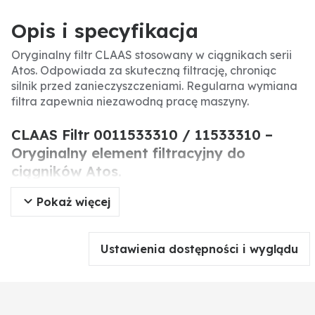
Opis i specyfikacja
Oryginalny filtr CLAAS stosowany w ciągnikach serii
Atos. Odpowiada za skuteczną filtrację, chroniąc
silnik przed zanieczyszczeniami. Regularna wymiana
filtra zapewnia niezawodną pracę maszyny.
CLAAS Filtr 0011533310 / 11533310 –
Oryginalny element filtracyjny do
ciągników Atos.
Pokaż więcej
Oryginalny filtr CLAAS to precyzyjnie wykonany
element układu filtracyjnego, dedykowany do
ciągników serii Atos. Jego zadaniem jest skuteczne
Ustawienia dostępności i wyglądu
usuwanie zanieczyszczeń z oleju, paliwa lub
powietrza, co zapewnia optymalną pracę silnika i
przedłuża jego żywotność.