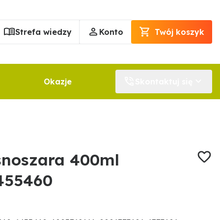
Strefa wiedzy
Konto
Twój koszyk
Okazje
Skontaktuj się
snoszara 400ml
455460