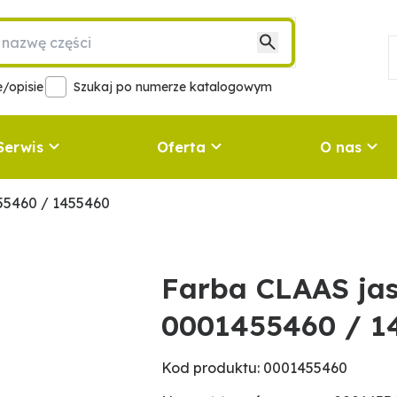
/opisie
Szukaj po numerze katalogowym
Serwis
Oferta
O nas
55460 / 1455460
Farba CLAAS ja
0001455460 / 1
Kod produktu: 0001455460