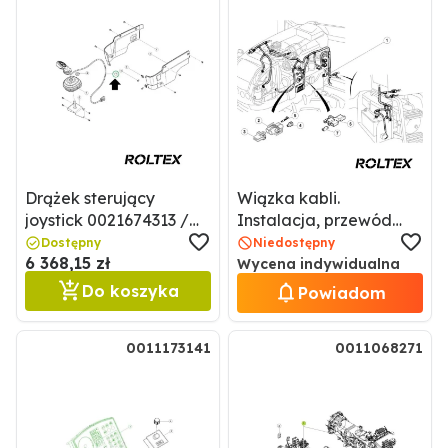
Drążek sterujący
Wiązka kabli.
joystick 0021674313 /
Instalacja, przewód
21674313
elektryczny przód –
Dostępny
Niedostępny
6 368,15 zł
silnik – akumulator
Wycena indywidualna
7700066148
Do koszyka
Powiadom
0011173141
0011068271