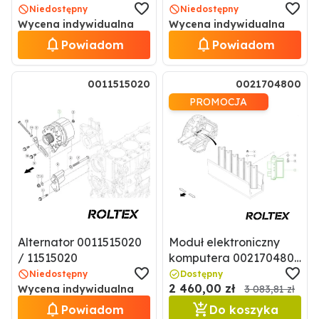
0011318260 / 11318260
CLAAS Elios, Nexos
Niedostępny
Niedostępny
0011524250
Wycena indywidualna
Wycena indywidualna
Powiadom
Powiadom
0011515020
0021704800
PROMOCJA
Alternator 0011515020
Moduł elektroniczny
/ 11515020
komputera 0021704800
/ 21704800
Niedostępny
Dostępny
2 460,00 zł
Wycena indywidualna
3 083,81 zł
Powiadom
Do koszyka