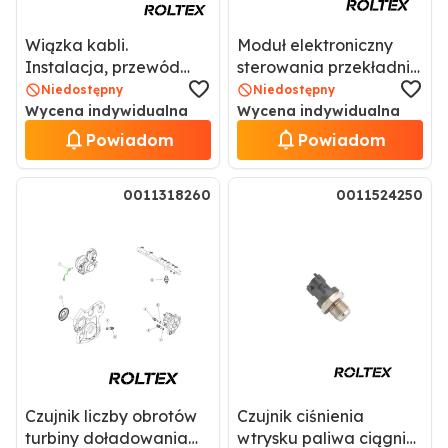
Wiązka kabli.
Moduł elektroniczny
Instalacja, przewód
sterowania przekładni
elektryczny podnośnika
7700069443
Niedostępny
Niedostępny
0011163101 / 11163101
Wycena indywidualna
Wycena indywidualna
Powiadom
Powiadom
0011318260
0011524250
Czujnik liczby obrotów
Czujnik ciśnienia
turbiny doładowania
wtrysku paliwa ciągnik