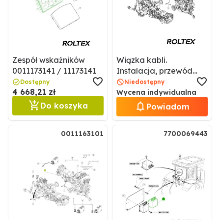
Zespół wskaźników
Wiązka kabli.
0011173141 / 11173141
Instalacja, przewód
elektryczny podnośnika
Dostępny
Niedostępny
4 668,21 zł
0011068271 / 11068271
Wycena indywidualna
Do koszyka
Powiadom
0011163101
7700069443