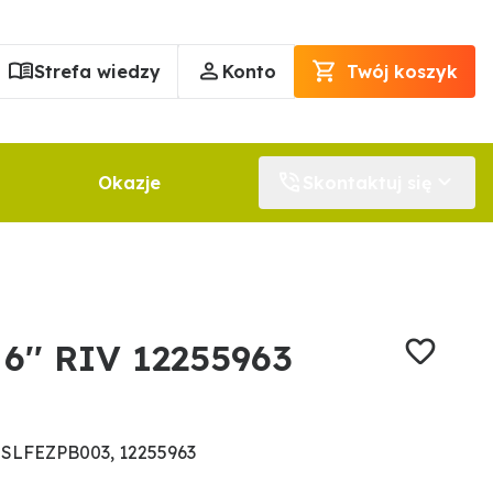
Strefa wiedzy
Konto
Twój koszyk
Okazje
Skontaktuj się
 6'' RIV 12255963
SLFEZPB003, 12255963