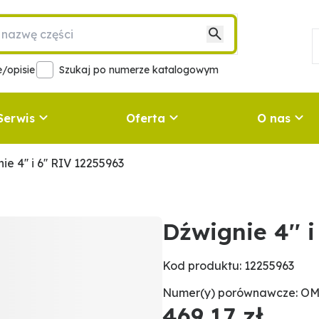
/opisie
Szukaj po numerze katalogowym
Serwis
Oferta
O nas
e 4'' i 6'' RIV 12255963
Dźwignie 4'' i
Kod produktu: 12255963
Numer(y) porównawcze: OM
469,17 zł