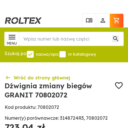
MENU
Szukaj po
nazwa/opis
nr katalogowy
Wróć do strony głównej
Dźwignia zmiany biegów
GRANIT 70802072
Kod produktu: 70802072
Numer(y) porównawcze: 3148724R3, 70802072
723,04 zł